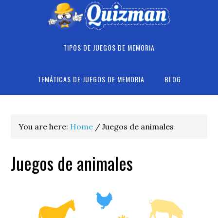
Skip
Skip
Skip
to
to
to
primary
main
footer
navigation
content
TIPOS DE JUEGOS DE MEMORIA
TEMÁTICAS DE JUEGOS DE MEMORIA
BLOG
You are here:
Home
/
Juegos de animales
Juegos de animales