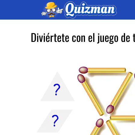
Skip
Skip
Skip
to
to
to
primary
main
footer
navigation
content
Diviértete con el juego de 