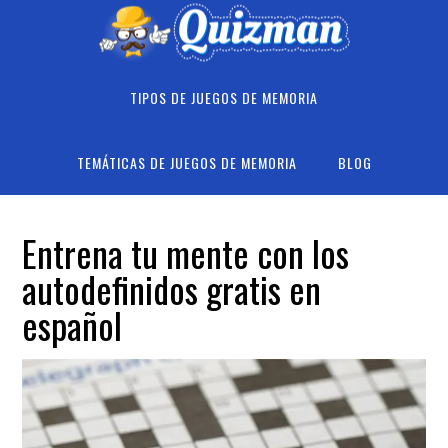
Skip
Skip
Skip
to
to
to
primary
main
footer
navigation
content
TIPOS DE JUEGOS DE MEMORIA
TEMÁTICAS DE JUEGOS DE MEMORIA
BLOG
Entrena tu mente con los
autodefinidos gratis en
español